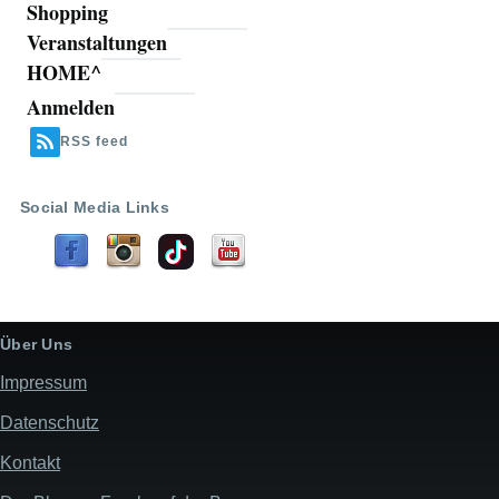
Shopping
Veranstaltungen
HOME^
Anmelden
Benutzermenü
RSS feed
Social Media Links
Über Uns
Impressum
Datenschutz
Kontakt