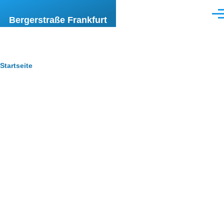
Direkt zum Inhalt
Men
Bergerstraße Frankfurt
Pfadnavigation
Startseite