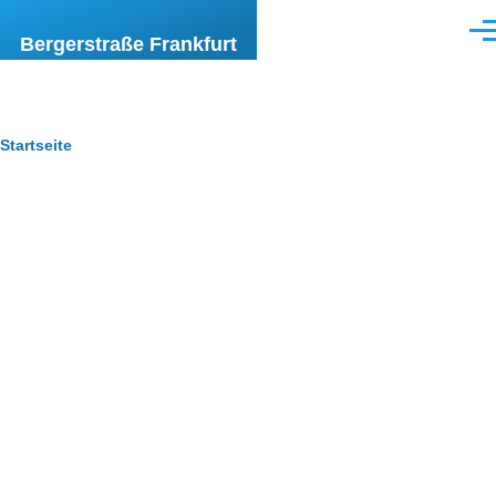
Direkt zum Inhalt
Men
Bergerstraße Frankfurt
Pfadnavigation
Startseite