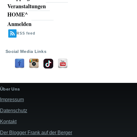
Veranstaltungen
HOME^
Anmelden
Benutzermenü
RSS feed
Social Media Links
Über Uns
Impressum
Datenschutz
Kontakt
Der Blogger Frank auf der Berger