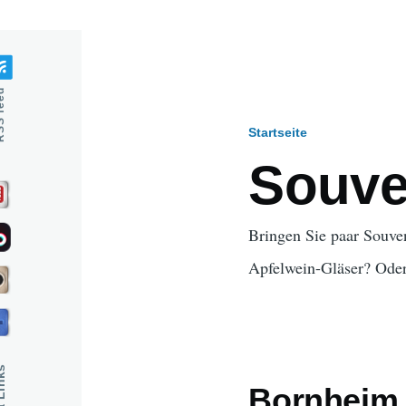
feed
Startseite
Pfadnavig
Souve
Bringen Sie paar Souve
Apfelwein-Gläser? Oder
Bornheim T