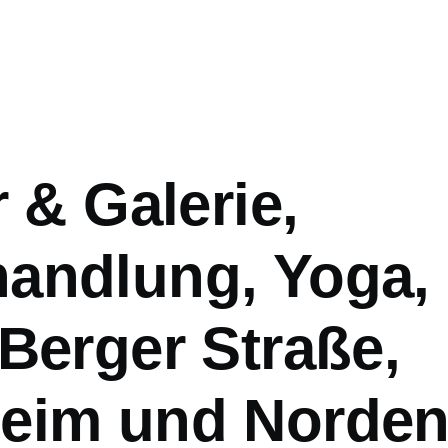
ation
r & Galerie,
andlung, Yoga,
Berger Straße,
eim und Norde