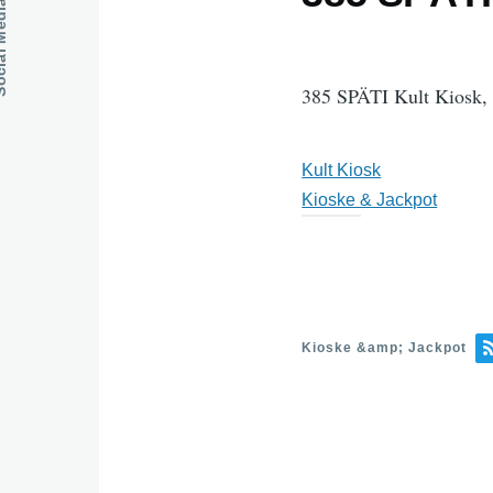
dia Links
385 SPÄTI Kult Kiosk, 
Kult Kiosk
Kioske & Jackpot
Kioske &amp; Jackpot