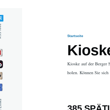
feed
Startseite
Pfadnavig
Kiosk
Kioske auf der Berger S
holen. Können Sie sich 
385 SPÄTI