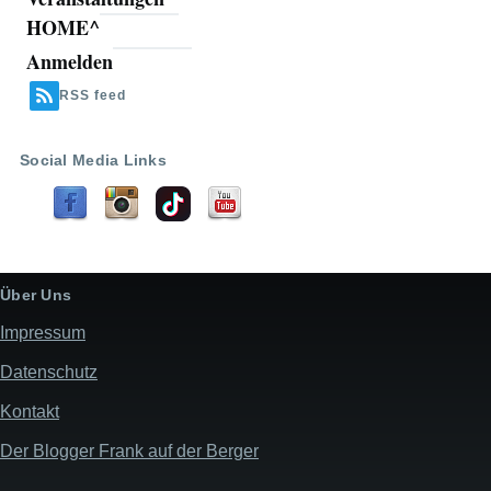
HOME^
Anmelden
Benutzermenü
RSS feed
Social Media Links
Über Uns
Impressum
Datenschutz
Kontakt
Der Blogger Frank auf der Berger