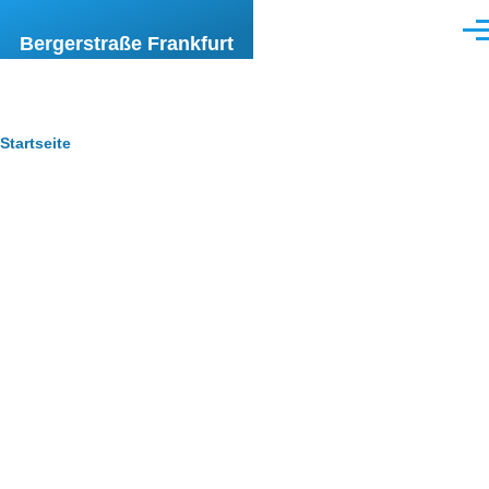
Direkt zum Inhalt
Men
Bergerstraße Frankfurt
Pfadnavigation
Startseite