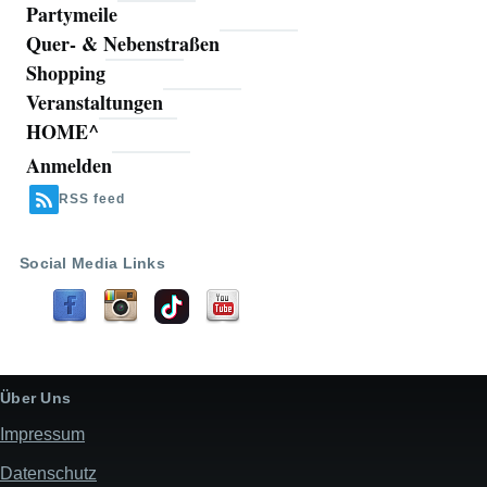
Partymeile
Quer- & Nebenstraßen
Shopping
Veranstaltungen
HOME^
Anmelden
Benutzermenü
RSS feed
Social Media Links
Über Uns
Impressum
Datenschutz