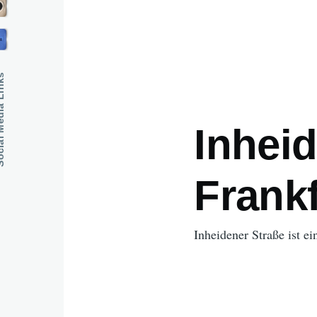
dia Links
Inheid
Frankf
Inheidener Straße ist e