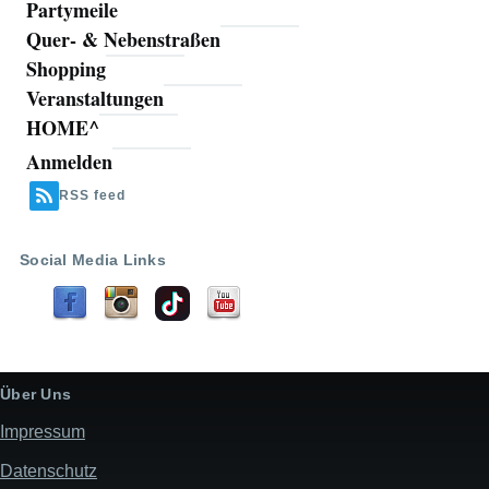
Partymeile
Quer- & Nebenstraßen
Shopping
Veranstaltungen
HOME^
Anmelden
Benutzermenü
RSS feed
Social Media Links
Über Uns
Impressum
Datenschutz