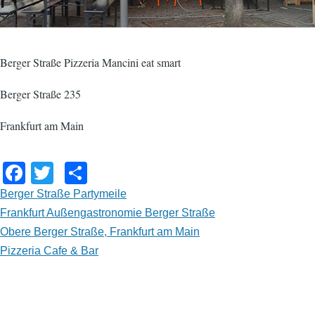
Berger Straße Pizzeria Mancini eat smart
Berger Straße 235
Frankfurt am Main
F
T
S
a
wi
h
Berger Straße Partymeile
c
tt
ar
Frankfurt Außengastronomie Berger Straße
Obere Berger Straße, Frankfurt am Main
e
er
e
Pizzeria Cafe & Bar
b
o
o