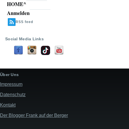
HOME^
Anmelden
Benutzermenü
RSS feed
Social Media Links
Über Uns
Impressum
Datenschutz
Kontakt
Der Blogger Frank auf der Berger