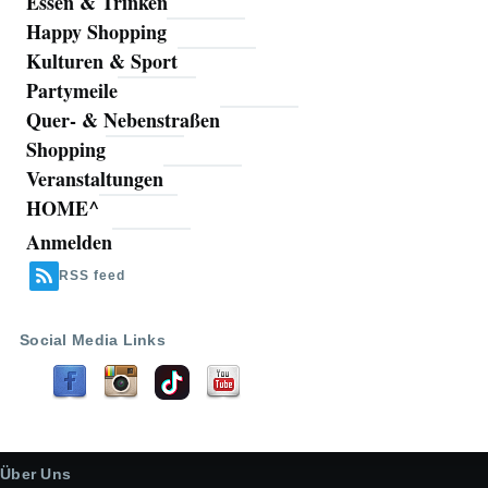
Essen & Trinken
Happy Shopping
Kulturen & Sport
Partymeile
Quer- & Nebenstraßen
Shopping
Veranstaltungen
HOME^
Anmelden
Benutzermenü
RSS feed
Social Media Links
Über Uns