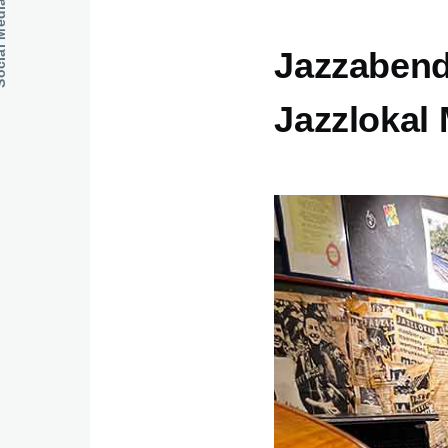
dia Links
Jazzabend 
Jazzlokal