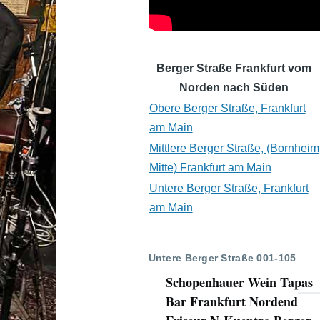
Berger Straße Frankfurt vom
Norden nach Süden
Obere Berger Straße, Frankfurt
am Main
Mittlere Berger Straße, (Bornheim
Mitte) Frankfurt am Main
Untere Berger Straße, Frankfurt
am Main
Untere Berger Straße 001-105
Schopenhauer Wein Tapas
Bar Frankfurt Nordend