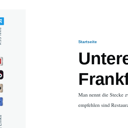
feed
Startseite
Pfadnavig
Untere
Frank
Man nennt die Stecke 
empfehlen sind Restaur