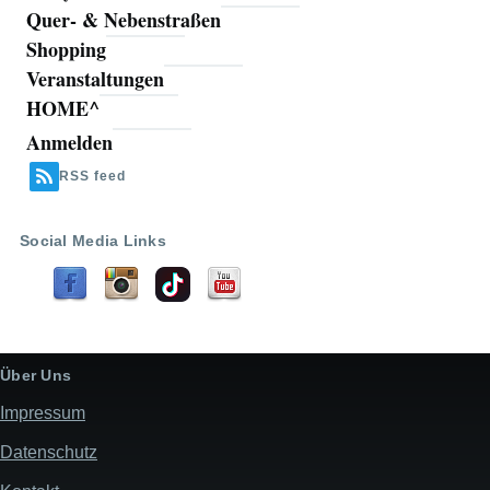
Quer- & Nebenstraßen
Shopping
Veranstaltungen
HOME^
Anmelden
Benutzermenü
RSS feed
Social Media Links
Über Uns
Impressum
Datenschutz