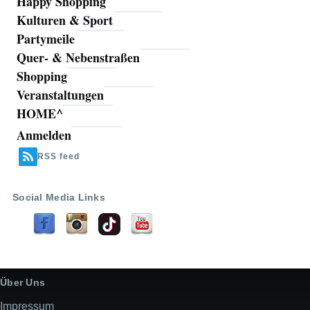
Happy Shopping
Kulturen & Sport
Partymeile
Quer- & Nebenstraßen
Shopping
Veranstaltungen
HOME^
Anmelden
Benutzermenü
RSS feed
Social Media Links
Über Uns
Impressum